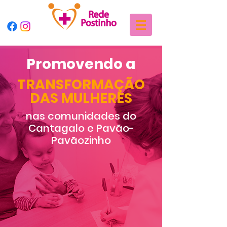
Promovendo a
TRANSFORMAÇÃO
DAS MULHERES
nas comunidades do
Cantagalo e Pavão-
Pavãozinho