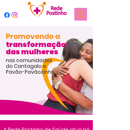
Promovendo a
transformação
das mulheres
nas comunidades
do Cantagalo e
Pavão-Pavãozinho
A Rede Postinho de Saúde atua há