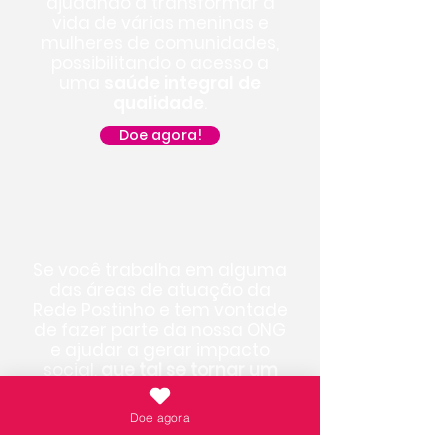
ajudando a transformar a
vida de várias meninas e
mulheres de comunidades,
possibilitando o acesso a
uma
saúde integral de
qualidade
.
Doe agora!
SEJA NOSSO
VOLUNTÁRIO!
Se você trabalha em alguma
das áreas de atuação da
Rede Postinho e tem vontade
de fazer parte da nossa ONG
e ajudar a gerar impacto
social,
que tal se tornar um
dos nossos voluntários?
Doe agora
Inscreva-se!